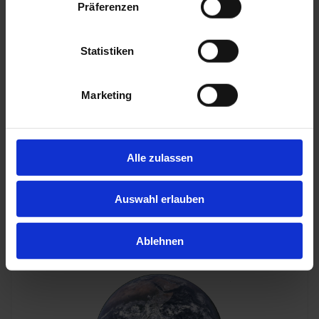
Präferenzen
Statistiken
Marketing
POLYETHYLEN ALS MATERIAL FÜR
Alle zulassen
ABSPERRBÄNDER
Es ist mit Abstand der am
weitesten verbreitete
(Standard) Kunststoff
der Welt und wird hauptsächlich in
Auswahl erlauben
der Verpackungsindustrie eingesetzt.
Ablehnen