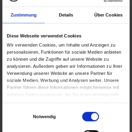
Zustimmung
Details
Über Cookies
Diese Webseite verwendet Cookies
Wir verwenden Cookies, um Inhalte und Anzeigen zu
personalisieren, Funktionen für soziale Medien anbieten
POLYPROPYLEN-KLEBEBAND ODER KLEBEBAND
zu können und die Zugriffe auf unsere Website zu
AUS PVC?
analysieren. Außerdem geben wir Informationen zu Ihrer
Verwendung unserer Website an unsere Partner für
Natürlich kann man sagen, dass dies nur ein Klebeband
soziale Medien, Werbung und Analysen weiter. Unsere
ist und dass für einen gewöhnlichen Nutzer die
Unterschiede nicht wichtig sind. Für einen Profi, der sich
Partner führen diese Informationen möglicherweise mit
tagtäglich mit dem Transport von Sendungen oder mit der
weiteren Daten zusammen, die Sie ihnen bereitgestellt
Organisation der Distribution befasst, sind diese Fragen
haben oder die sie im Rahmen Ihrer Nutzung der Dienste
deswegen wichtig, damit alles reibungslos verläuft.
gesammelt haben.
Einwilligungsauswahl
Notwendig