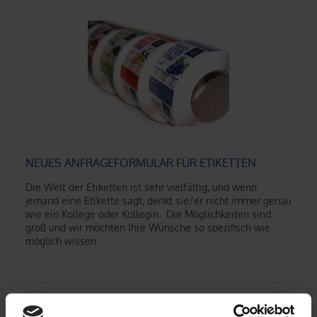
NEUES ANFRAGEFORMULAR FÜR ETIKETTEN
Die Welt der Etiketten ist sehr vielfältig, und wenn
jemand eine Etikette sagt, denkt sie/er nicht immer genau
wie ein Kollege oder Kollegin.
Die Möglichkeiten sind
groß und wir möchten Ihre Wünsche so spezifisch wie
möglich wissen.