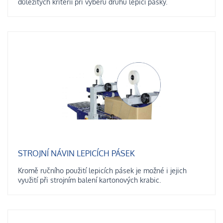
důležitých kritérií při výběru druhu lepicí pásky.
STROJNÍ NÁVIN LEPICÍCH PÁSEK
Kromě ručního použití lepicích pásek je možné i jejich
využití při strojním balení kartonových krabic.