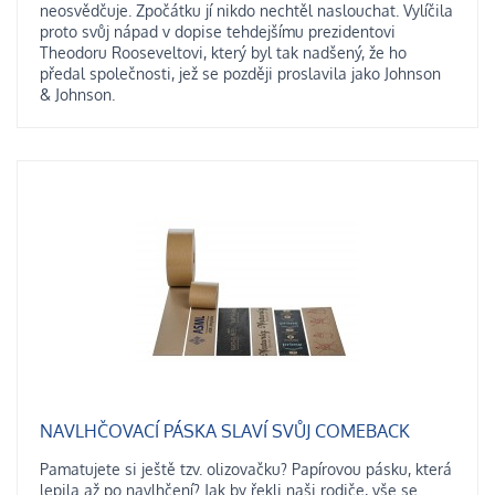
neosvědčuje. Zpočátku jí nikdo nechtěl naslouchat. Vylíčila
proto svůj nápad v dopise tehdejšímu prezidentovi
Theodoru Rooseveltovi, který byl tak nadšený, že ho
předal společnosti, jež se později proslavila jako Johnson
& Johnson.
NAVLHČOVACÍ PÁSKA SLAVÍ SVŮJ COMEBACK
Pamatujete si ještě tzv. olizovačku? Papírovou pásku, která
lepila až po navlhčení? Jak by řekli naši rodiče, vše se