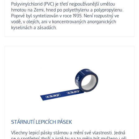
Polyvinylchlorid (PVC) je třetí nejpoužívanější umělou
hmotou na Zemi, hned po polyethylenu a polypropylenu.
Poprvé byl syntetizován v roce 1935. Není rozpustný ve
vodě, v olejích, ani v koncentrovaných anorganických
kyselinách a zásadách.
STÁRNUTÍ LEPICÍCH PÁSEK
Všechny lepicí pásky stárnou a mění své vlastnosti. Jedná
se o spotřební zboží a jistě by na to mělo být myšleno i při