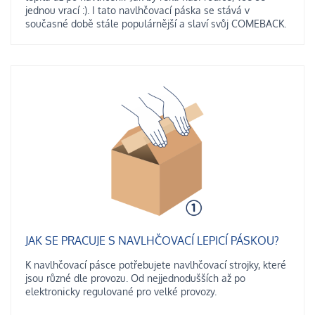
jednou vrací :). I tato navlhčovací páska se stává v
současné době stále populárnější a slaví svůj COMEBACK.
JAK SE PRACUJE S NAVLHČOVACÍ LEPICÍ PÁSKOU?
K navlhčovací pásce potřebujete navlhčovací strojky, které
jsou různé dle provozu. Od nejjednodušších až po
elektronicky regulované pro velké provozy.