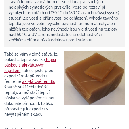
Tavná lepidla zvaná hotmelt se skládají ze suchých,
nelepivých syntetických pryskyřic, které se roztaví při
vysokých teplotách od 130 °C do 180 °C a zachovávají vysoký
stupeň lepivosti a přilnavosti po ochlazení. Výhody tavného
lepidla jsou ve velmi vysoké pevnosti při normálních, ale i
nižších teplotách. Jeho nevýhody jsou v citlivosti na teploty
nad 50 °C a UV záření, nedostatečná odolnost vůči
změkčovadlům a nízká odolnost proti stárnutí.
Také se vám v zimě stává, že
pokud zalepíte zásilku
lepicí
páskou s akrylátovým
lepidlem
, tak se ještě před
expedicí rozlepí? Vodou
ředitelné
akrylátové lepidlo
špatně snáší chladnější
teploty, a než stačí lepicí
páska ve vytápěném skladu
dokonale přilnout k balíku,
připravíte ji k expedici v
nevytápěném skladu.