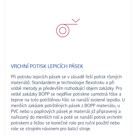
VRCHNÍ POTISK LEPICÍCH PÁSEK
Při potisku lepicích pásek se v zásadě řeší potisk různých
materiálů. Standardem je technologie flexotisku a při
volbě metody je především rozhodující objem zakázky. Pro
velké zakázky BOPP se nejdříve potiskne samotná fólie a
teprve na tuto potištěnou fólii se nanáší zvolené lepidlo. U
menších zakázek potištěných pásek z BOPP materiálu, u
PVC nebo u papírových pásek je materiál již připravený a
nařezaný do menších rolí a poté se nanáší potisk vrchním
potiskem a řežou se konečné role pro ruční použití nebo
role se strojním návinem pro balicí stroje.