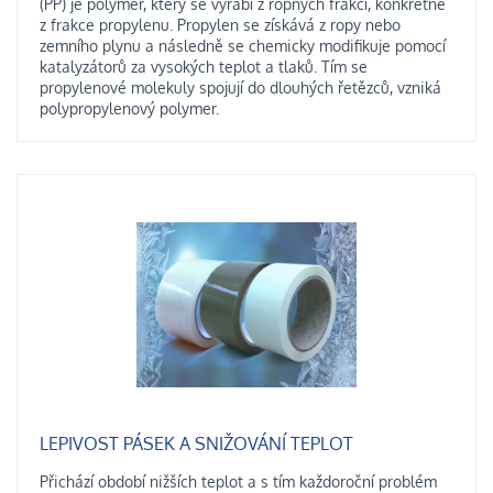
(PP) je polymer, který se vyrábí z ropných frakcí, konkrétně
z frakce propylenu. Propylen se získává z ropy nebo
zemního plynu a následně se chemicky modifikuje pomocí
katalyzátorů za vysokých teplot a tlaků. Tím se
propylenové molekuly spojují do dlouhých řetězců, vzniká
polypropylenový polymer.
LEPIVOST PÁSEK A SNIŽOVÁNÍ TEPLOT
Přichází období nižších teplot a s tím každoroční problém