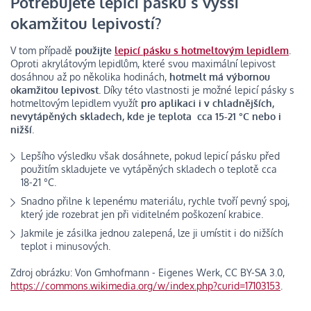
Potřebujete lepicí pásku s vyšší
okamžitou lepivostí?
V tom případě
použijte
lepicí pásku s hotmeltovým lepidlem
.
Oproti akrylátovým lepidlům, které svou maximální lepivost
dosáhnou až po několika hodinách,
hotmelt má výbornou
okamžitou lepivost
. Díky této vlastnosti je možné lepicí pásky s
hotmeltovým lepidlem využít
pro aplikaci i v chladnějších,
nevytápěných skladech, kde je teplota cca 15-21 °C nebo i
nižší
.
Lepšího výsledku však dosáhnete, pokud lepicí pásku před
použitím skladujete ve vytápěných skladech o teplotě cca
18-21 °C.
Snadno přilne k lepenému materiálu, rychle tvoří pevný spoj,
který jde rozebrat jen při viditelném poškození krabice.
Jakmile je zásilka jednou zalepená, lze ji umístit i do nižších
teplot i minusových.
Zdroj obrázku: Von Gmhofmann - Eigenes Werk, CC BY-SA 3.0,
https://commons.wikimedia.org/w/index.php?curid=17103153
.