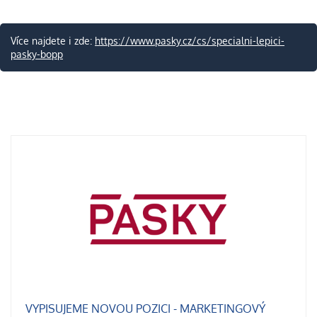
Více najdete i zde:
https://www.pasky.cz/cs/specialni-lepici-
pasky-bopp
VYPISUJEME NOVOU POZICI - MARKETINGOVÝ